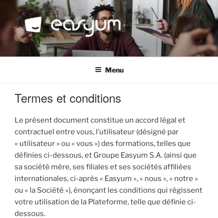
Aller
au
contenu
principal
EASYUM
Clarifier, décider et avancer avec les organisations
Menu
Termes et conditions
Le présent document constitue un accord légal et
contractuel entre vous, l’utilisateur (désigné par
« utilisateur » ou « vous ») des formations, telles que
définies ci-dessous, et Groupe Easyum S.A. (ainsi que
sa société mère, ses filiales et ses sociétés affiliées
internationales, ci-après « Easyum », « nous », « notre »
ou « la Société »), énonçant les conditions qui régissent
votre utilisation de la Plateforme, telle que définie ci-
dessous.